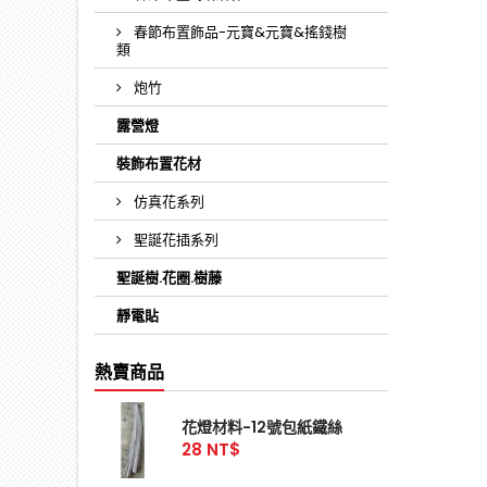
春節布置飾品-元寶&元寶&搖錢樹
類
炮竹
露營燈
裝飾布置花材
仿真花系列
聖誕花插系列
聖誕樹.花圈.樹藤
靜電貼
熱賣商品
花燈材料-12號包紙鐵絲
28 NT$