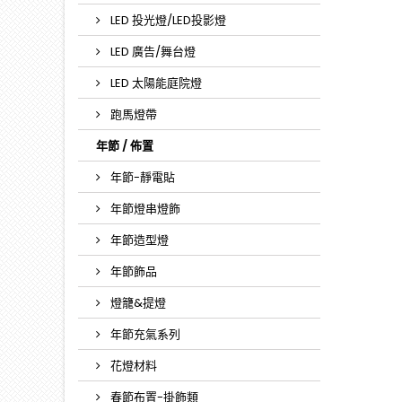
LED 投光燈/LED投影燈
LED 廣告/舞台燈
LED 太陽能庭院燈
跑馬燈帶
年節 / 佈置
年節-靜電貼
年節燈串燈飾
年節造型燈
年節飾品
燈籠&提燈
年節充氣系列
花燈材料
春節布置-掛飾類