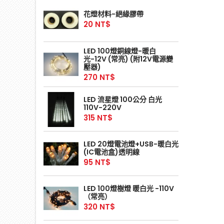
花燈材料-絕緣膠帶
20 NT$
LED 100燈銅線燈-暖白
光-12V (常亮) (附12V電源變
壓器)
270 NT$
LED 流星燈 100公分 白光
110V-220V
315 NT$
LED 20燈電池燈+USB-暖白光
(IC電池盒)透明線
95 NT$
LED 100燈樹燈 暖白光 -110V
（常亮）
320 NT$