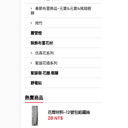
春節布置飾品-元寶&元寶&搖錢樹
類
炮竹
露營燈
裝飾布置花材
仿真花系列
聖誕花插系列
聖誕樹.花圈.樹藤
靜電貼
熱賣商品
花燈材料-12號包紙鐵絲
28 NT$