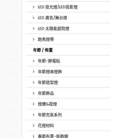
LED 投光燈/LED投影燈
LED 廣告/舞台燈
LED 太陽能庭院燈
跑馬燈帶
年節 / 佈置
年節-靜電貼
年節燈串燈飾
年節造型燈
年節飾品
燈籠&提燈
年節充氣系列
花燈材料
春節布置-掛飾類