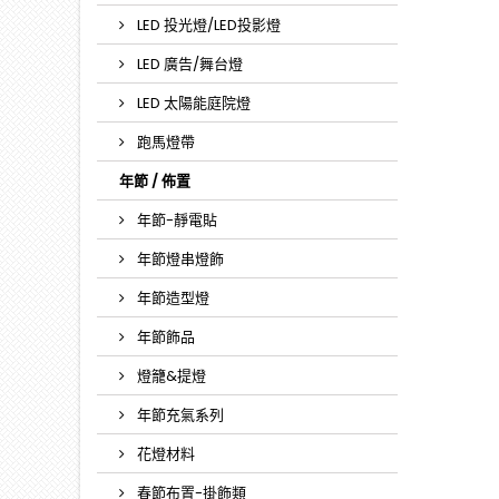
LED 投光燈/LED投影燈
LED 廣告/舞台燈
LED 太陽能庭院燈
跑馬燈帶
年節 / 佈置
年節-靜電貼
年節燈串燈飾
年節造型燈
年節飾品
燈籠&提燈
年節充氣系列
花燈材料
春節布置-掛飾類