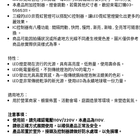
本產品附加控制器，燈會跳動，若需其他尺寸者，歡迎來電訂購03-
5565311。
三線的LED非霓虹管燈可以搭配IC控制器，讓LED霓虹管燈變化出更多的
麗效果。
IC控制器有八種功能 : 間隔閃動 , 快閃 , 慢閃 , 漸亮 , 漸暗 , 全亮等可隨
換 。
商品可能因拍攝狀況或所處地方光線不同產生視覺色差，圖片僅供參考
商品依實際供貨樣式為準。
特性：
LED燈是現在流行的光源，具有高亮度，低熱量，使用壽命長。
LED耗電量極低，不到傳統燈泡的1/10的電力。
LED發出光具高度質感，為一般傳統鎢絲燈泡無法媲美的色彩。
LED是非常傳統乾淨的新光源，使用LED為永續地球敬一份力量。
適用地方：
用於營業商家、櫥窗佈置、活動會場、庭園造景等環境，來營造氣氛。
注意事項：
使用前，請先確認電壓110V/220V，本產品為110V.
請依正確方式展開使用，以確保產品正常及安全。
產品若置於室外，接頭及控制器請做好防水處理，以免損壞。