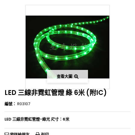
查看大圖
LED 三線非霓虹管燈 綠 6米 (附IC)
編號：
R03107
LED 三線非霓虹管燈-綠光 尺寸：6米
發送給朋友
列印