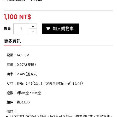
1,100 NT$
加入購物車
數量
更多資訊
電壓：AC 110V
電㳘：0.07A(安培)
功率：2.4W(瓦)/米
尺寸：長6m(米)(公尺)，燈管直徑13mm(1.3公分)
燈數：1米36燈，216燈
顏色：綠光 LED
備註：
LED非霓虹管燈可以剪裁，每2米可以剪裁出你要的尺寸，非常方便。